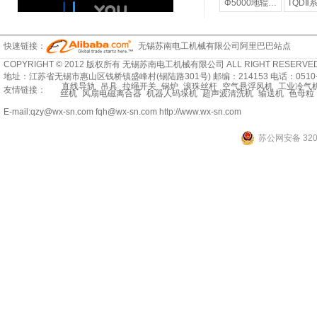
行…
Φ2500～Φ…
Φ1250～Φ…
Φ1600～Φ…
Φ5000地辊…
TQDⅡ系
快速链接：
无锡苏南电工机械有限公司阿里巴巴站点
COPYRIGHT © 2012 版权所有 无锡苏南电工机械有限公司 ALL RIGHT RESERVED
地址：江苏省无锡市惠山区钱桥镇盛峰村(锡陆路301号) 邮编：214153 电话：0510-8329
直线导轨
吊具
拉绳开关
锅炉
滚珠丝杆
空气悬浮风机
工业冷气
友情链接：
丝机
风扇电磁离合器
机器人码垛机
超声波清洗机
输送机
色母粒
E-mail:qzy@wx-sn.com fqh@wx-sn.com http://www.wx-sn.com
苏公网安备 3202