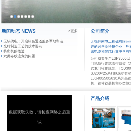
新闻动态 NEWS
公司简介
>更多
无锡供电：开启绿色通道服务军地和谐…
无锡苏南电工机械有限公
光纤制造工艺的技术要点
造的民营高科技企业，凭
挤出机的概述
讯电缆和光缆行业中享有
六类布线注意的问题
公司成套生产LSP3500
门地轨行走式收排线架（
式龙门收排线架、TQD300-
SJ200×25系列绝缘护
LJG400/500/63
机、钢带铠装机和各类轮
产品介绍