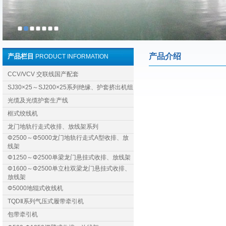
产品介绍
产品栏目
PRODUCT INFORMATION
CCV/VCV 交联线国产配套
SJ30×25～SJ200×25系列绝缘、护套挤出机组
光缆及光缆护套生产线
框式绞线机
龙门地轨行走式收排、放线架系列
Φ2500～Φ5000龙门地轨行走式A型收排、放
线架
Φ1250～Φ2500单梁龙门悬挂式收排、放线架
Φ1600～Φ2500单立柱双梁龙门悬挂式收排、
放线架
Φ5000地辊式收线机
TQDⅡ系列气压式履带牵引机
包带牵引机