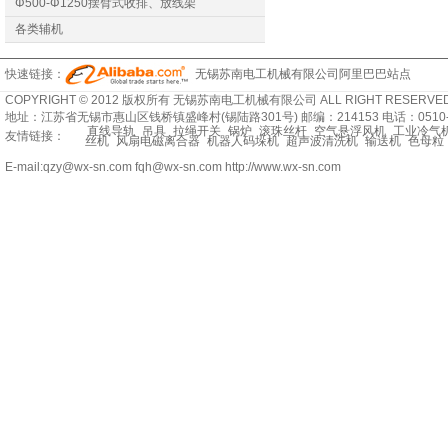
Φ500-Φ1250摆臂式收排、放线架
各类辅机
快速链接：
无锡苏南电工机械有限公司阿里巴巴站点
COPYRIGHT © 2012 版权所有 无锡苏南电工机械有限公司 ALL RIGHT RESERVED
地址：江苏省无锡市惠山区钱桥镇盛峰村(锡陆路301号) 邮编：214153 电话：0510-8329
直线导轨
吊具
拉绳开关
锅炉
滚珠丝杆
空气悬浮风机
工业冷气
友情链接：
丝机
风扇电磁离合器
机器人码垛机
超声波清洗机
输送机
色母粒
E-mail:qzy@wx-sn.com fqh@wx-sn.com http://www.wx-sn.com