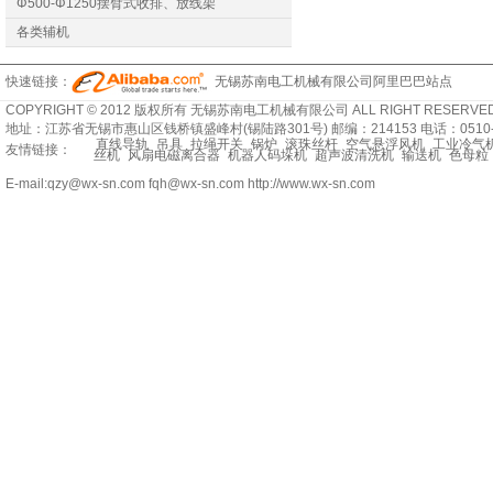
Φ500-Φ1250摆臂式收排、放线架
各类辅机
快速链接：
无锡苏南电工机械有限公司阿里巴巴站点
COPYRIGHT © 2012 版权所有 无锡苏南电工机械有限公司 ALL RIGHT RESERVED
地址：江苏省无锡市惠山区钱桥镇盛峰村(锡陆路301号) 邮编：214153 电话：0510-8329
直线导轨
吊具
拉绳开关
锅炉
滚珠丝杆
空气悬浮风机
工业冷气
友情链接：
丝机
风扇电磁离合器
机器人码垛机
超声波清洗机
输送机
色母粒
E-mail:qzy@wx-sn.com fqh@wx-sn.com http://www.wx-sn.com