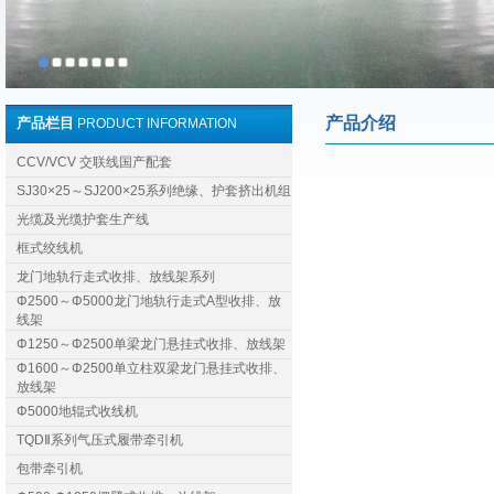
产品介绍
产品栏目
PRODUCT INFORMATION
CCV/VCV 交联线国产配套
SJ30×25～SJ200×25系列绝缘、护套挤出机组
光缆及光缆护套生产线
框式绞线机
龙门地轨行走式收排、放线架系列
Φ2500～Φ5000龙门地轨行走式A型收排、放
线架
Φ1250～Φ2500单梁龙门悬挂式收排、放线架
Φ1600～Φ2500单立柱双梁龙门悬挂式收排、
放线架
Φ5000地辊式收线机
TQDⅡ系列气压式履带牵引机
包带牵引机